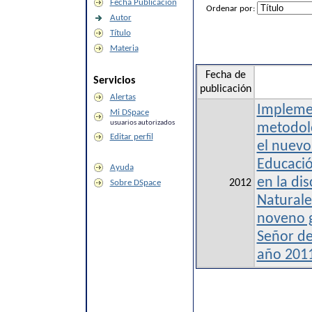
Fecha Publicación
Ordenar por:
Autor
Título
Materia
Fecha de
Servicios
publicación
Alertas
Implemen
Mi DSpace
usuarios autorizados
metodolo
Editar perfil
el nuev
Educació
Ayuda
en la dis
2012
Sobre DSpace
Naturale
noveno g
Señor de
año 201