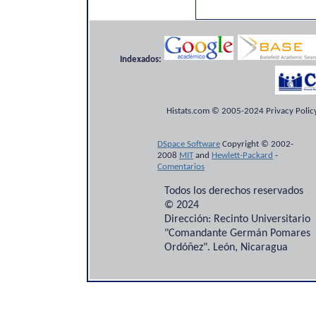
Indexados:
Histats.com © 2005-2024 Privacy Policy
DSpace Software
Copyright © 2002-
2008
MIT
and
Hewlett-Packard
-
Comentarios
Todos los derechos reservados
© 2024
Dirección: Recinto Universitario
"Comandante Germán Pomares
Ordóñez". León, Nicaragua