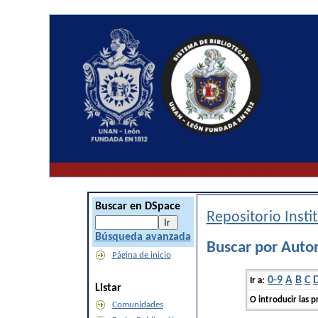
Buscar en DSpace
Repositorio Inst
Búsqueda avanzada
Buscar por Autor
Página de inicio
0-9
A
B
C
Ir a:
Listar
O introducir las p
Comunidades