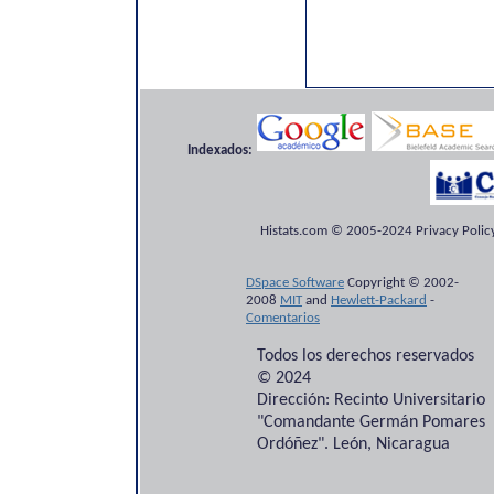
Indexados:
Histats.com © 2005-2024 Privacy Policy
DSpace Software
Copyright © 2002-
2008
MIT
and
Hewlett-Packard
-
Comentarios
Todos los derechos reservados
© 2024
Dirección: Recinto Universitario
"Comandante Germán Pomares
Ordóñez". León, Nicaragua