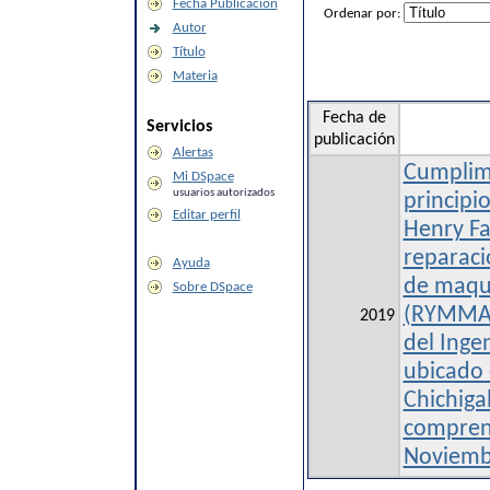
Fecha Publicación
Ordenar por:
Autor
Título
Materia
Fecha de
Servicios
publicación
Alertas
Cumplimi
Mi DSpace
usuarios autorizados
principi
Editar perfil
Henry Fa
reparac
Ayuda
de maqui
Sobre DSpace
(RYMMA) 
2019
del Inge
ubicado 
Chichiga
comprend
Noviemb