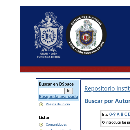
Buscar en DSpace
Repositorio Inst
Búsqueda avanzada
Buscar por Auto
Página de inicio
0-9
A
B
C
Ir a:
Listar
O introducir las p
Comunidades