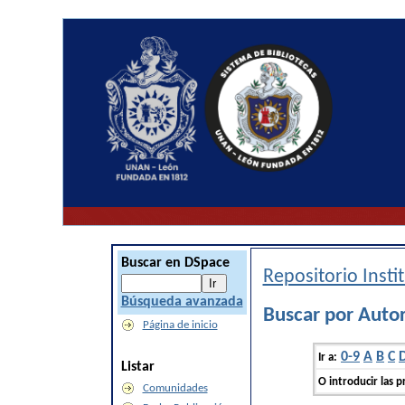
Buscar en DSpace
Repositorio Inst
Búsqueda avanzada
Buscar por Auto
Página de inicio
0-9
A
B
C
Ir a:
Listar
O introducir las p
Comunidades