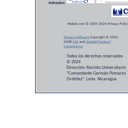
Indexados:
Histats.com © 2005-2024 Privacy Policy
DSpace Software
Copyright © 2002-
2008
MIT
and
Hewlett-Packard
-
Comentarios
Todos los derechos reservados
© 2024
Dirección: Recinto Universitario
"Comandante Germán Pomares
Ordóñez". León, Nicaragua