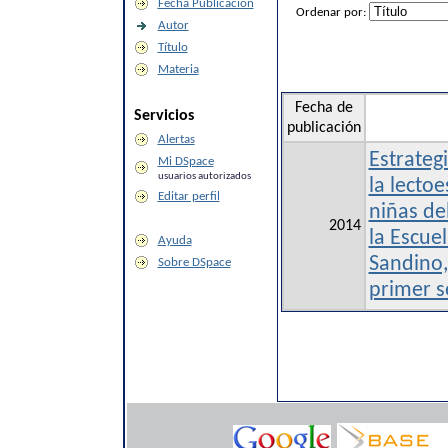
Fecha Publicación
Ordenar por:
Autor
Título
Materia
Fecha de
Servicios
publicación
Alertas
Estrateg
Mi DSpace
usuarios autorizados
la lectoe
Editar perfil
niñas de
2014
la Escue
Ayuda
Sandino,
Sobre DSpace
primer 