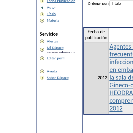
Fecha Publicación
Ordenar por:
Autor
Título
Materia
Fecha de
Servicios
publicación
Alertas
Agentes 
Mi DSpace
usuarios autorizados
frecuent
Editar perfil
infeccio
en emba
Ayuda
la sala 
2012
Sobre DSpace
Gineco-o
HEODRA -
comprend
2012