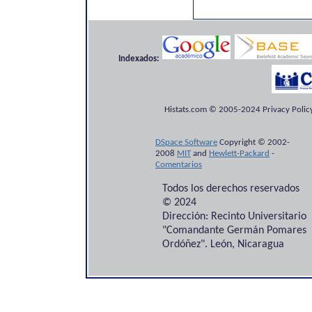
Indexados:
Histats.com © 2005-2024 Privacy Policy
DSpace Software
Copyright © 2002-
2008
MIT
and
Hewlett-Packard
-
Comentarios
Todos los derechos reservados
© 2024
Dirección: Recinto Universitario
"Comandante Germán Pomares
Ordóñez". León, Nicaragua