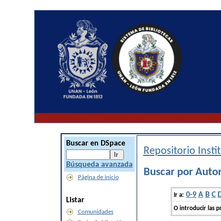
Buscar en DSpace
Repositorio Inst
Búsqueda avanzada
Buscar por Autor
Página de inicio
0-9
A
B
C
Ir a:
Listar
O introducir las p
Comunidades