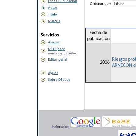
Fecha Publicación
Ordenar por:
Autor
Título
Materia
Fecha de
Servicios
publicación
Alertas
Mi DSpace
usuarios autorizados
Riesgos pro
Editar perfil
2006
ARNECON du
Ayuda
Sobre DSpace
Indexados: