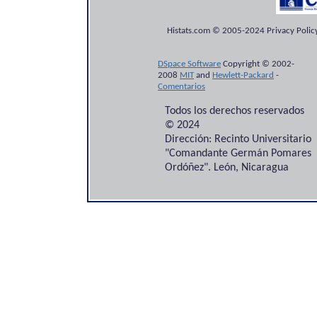
Histats.com © 2005-2024 Privacy Policy
DSpace Software
Copyright © 2002-
2008
MIT
and
Hewlett-Packard
-
Comentarios
Todos los derechos reservados
© 2024
Dirección: Recinto Universitario
"Comandante Germán Pomares
Ordóñez". León, Nicaragua