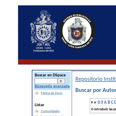
Buscar en DSpace
Repositorio Inst
Búsqueda avanzada
Buscar por Autor
Página de inicio
0-9
A
B
C
Ir a:
Listar
O introducir las p
Comunidades