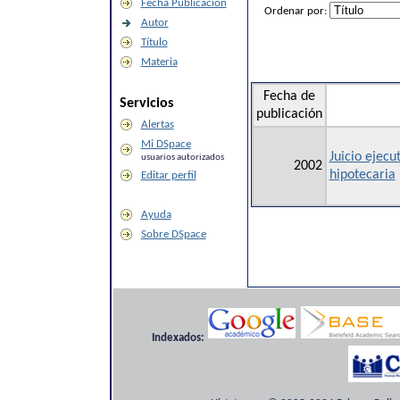
Fecha Publicación
Ordenar por:
Autor
Título
Materia
Fecha de
Servicios
publicación
Alertas
Mi DSpace
Juicio ejecu
usuarios autorizados
2002
hipotecaria
Editar perfil
Ayuda
Sobre DSpace
Indexados: