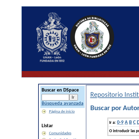
Buscar en DSpace
Repositorio Inst
Búsqueda avanzada
Buscar por Auto
Página de inicio
0-9
A
B
C
Ir a:
Listar
O introducir las p
Comunidades