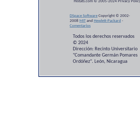
Histats.com © 2005-2024 Privacy Policy
DSpace Software
Copyright © 2002-
2008
MIT
and
Hewlett-Packard
-
Comentarios
Todos los derechos reservados
© 2024
Dirección: Recinto Universitario
"Comandante Germán Pomares
Ordóñez". León, Nicaragua