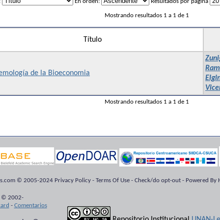
:
En orden:
Resultados por página
Mostrando resultados 1 a 1 de 1
Título
Zuni
Ram
temología de la Bioeconomia
Elgi
Vice
Mostrando resultados 1 a 1 de 1
ts.com © 2005-2024 Privacy Policy - Terms Of Use - Check/do opt-out - Powered By H
 © 2002-
kard
-
Comentarios
Repositorio Institucional
UNAN-Le