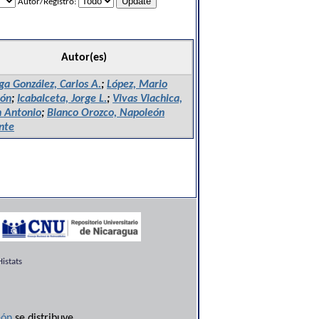
Autor/Registro:
Autor(es)
ga González, Carlos A.
;
López, Mario
ón
;
Icabalceta, Jorge L.
;
Vivas Viachica,
n Antonio
;
Blanco Orozco, Napoleón
nte
istats
ón
se distribuye