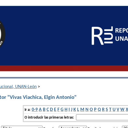
itucional, UNAN-León
>
or "Vivas Viachica, Elgin Antonio"
0-9
A
B
C
D
E
F
G
H
I
J
K
L
M
N
O
P
Q
R
S
T
U
V
W
Ir a:
O introducir las primeras letras: