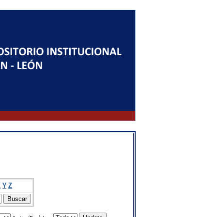
X
Y
Z