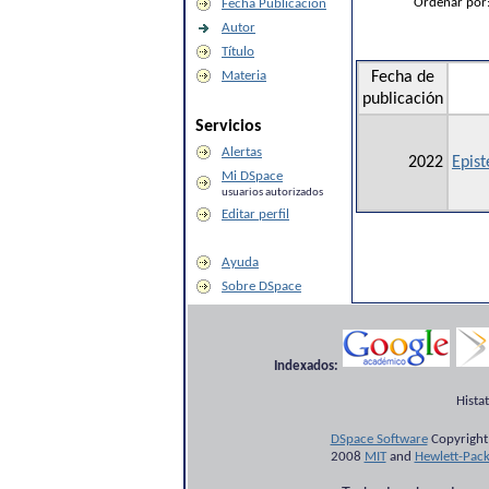
Ordenar por
Fecha Publicación
Autor
Título
Materia
Fecha de
publicación
Servicios
Alertas
2022
Epis
Mi DSpace
usuarios autorizados
Editar perfil
Ayuda
Sobre DSpace
Indexados:
Hista
DSpace Software
Copyright
2008
MIT
and
Hewlett-Pac