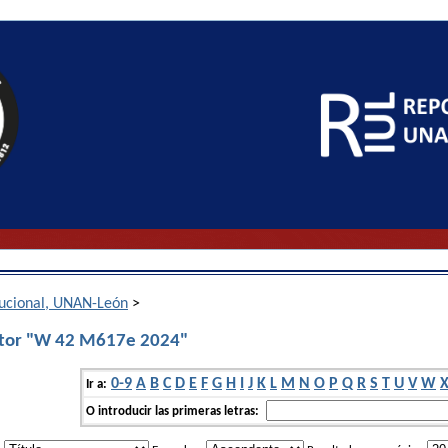
itucional, UNAN-León
>
utor "W 42 M617e 2024"
0-9
A
B
C
D
E
F
G
H
I
J
K
L
M
N
O
P
Q
R
S
T
U
V
W
Ir a:
O introducir las primeras letras: