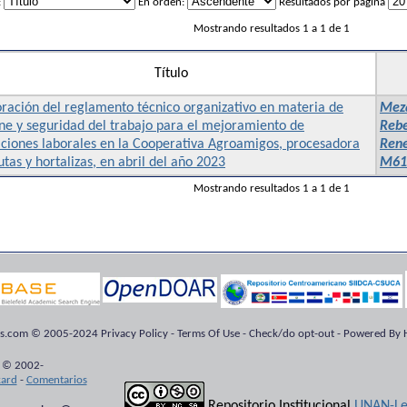
:
En orden:
Resultados por página
Mostrando resultados 1 a 1 de 1
Título
ración del reglamento técnico organizativo en materia de
Meza
ne y seguridad del trabajo para el mejoramiento de
Rebe
iciones laborales en la Cooperativa Agroamigos, procesadora
Ren
utas y hortalizas, en abril del año 2023
M61
Mostrando resultados 1 a 1 de 1
ts.com © 2005-2024 Privacy Policy - Terms Of Use - Check/do opt-out - Powered By H
 © 2002-
kard
-
Comentarios
Repositorio Institucional
UNAN-Le