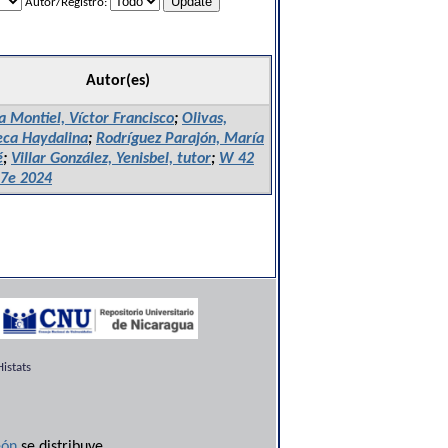
Autor/Registro:
Autor(es)
 Montiel, Víctor Francisco
;
Olivas,
ca Haydalina
;
Rodríguez Parajón, María
é
;
Villar González, Yenisbel, tutor
;
W 42
7e 2024
istats
ón
se distribuye