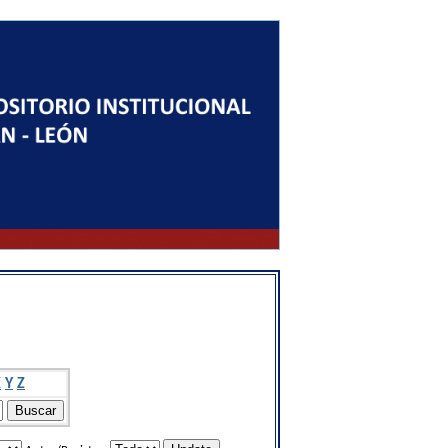
X
Y
Z