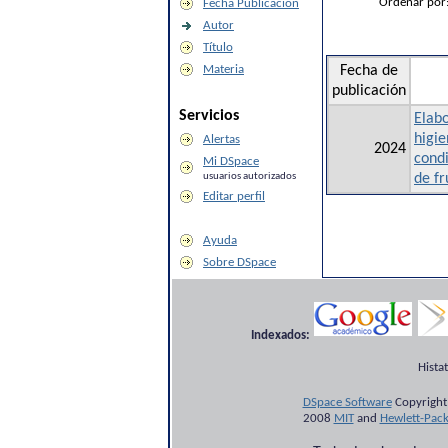
Ordenar por
Fecha Publicación
Autor
Título
Materia
Fecha de
publicación
Servicios
Elabo
higie
Alertas
2024
cond
Mi DSpace
usuarios autorizados
de fr
Editar perfil
Ayuda
Sobre DSpace
Indexados:
Hista
DSpace Software
Copyright
2008
MIT
and
Hewlett-Pac