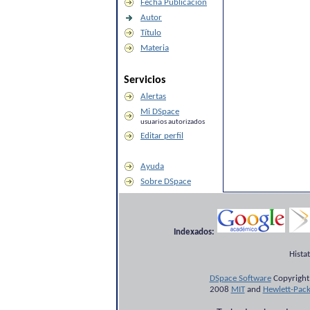
Fecha Publicación
Autor
Título
Materia
Servicios
Alertas
Mi DSpace
usuarios autorizados
Editar perfil
Ayuda
Sobre DSpace
Indexados:
Hista
DSpace Software
Copyright
2008
MIT
and
Hewlett-Pac