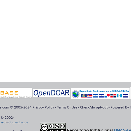
ts.com © 2005-2024 Privacy Policy - Terms Of Use - Check/do opt-out - Powered By H
 © 2002-
kard
-
Comentarios
Repositorio Institucional
UNAN-Le