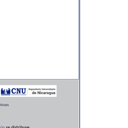
istats
ón
se distribuye