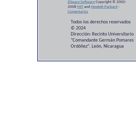
DSpace Software
Copyright © 2002-
2008
MIT
and
Hewlett-Packard
-
Comentarios
Todos los derechos reservados
© 2024
Dirección: Recinto Universitario
"Comandante Germán Pomares
Ordóñez". León, Nicaragua