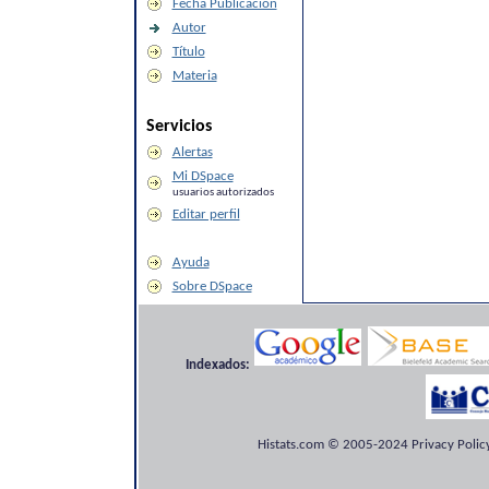
Fecha Publicación
Autor
Título
Materia
Servicios
Alertas
Mi DSpace
usuarios autorizados
Editar perfil
Ayuda
Sobre DSpace
Indexados:
Histats.com © 2005-2024 Privacy Policy