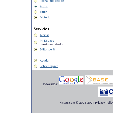
Fecha Publicación
Autor
Título
Materia
Servicios
Alertas
Mi DSpace
usuarios autorizados
Editar perfil
Ayuda
Sobre DSpace
Indexados:
Histats.com © 2005-2024 Privacy Policy