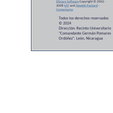
DSpace Software
Copyright © 2002-
2008
MIT
and
Hewlett-Packard
-
Comentarios
Todos los derechos reservados
© 2024
Dirección: Recinto Universitario
"Comandante Germán Pomares
Ordóñez". León, Nicaragua