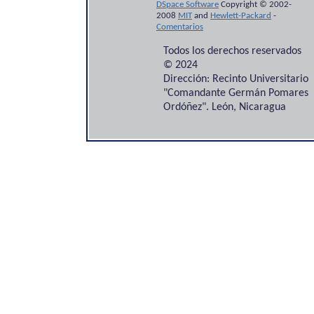
DSpace Software
Copyright © 2002-
2008
MIT
and
Hewlett-Packard
-
Comentarios
Todos los derechos reservados
© 2024
Dirección: Recinto Universitario
"Comandante Germán Pomares
Ordóñez". León, Nicaragua