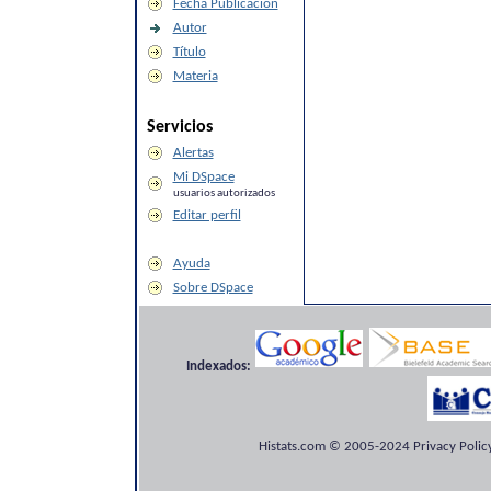
Fecha Publicación
Autor
Título
Materia
Servicios
Alertas
Mi DSpace
usuarios autorizados
Editar perfil
Ayuda
Sobre DSpace
Indexados:
Histats.com © 2005-2024 Privacy Policy