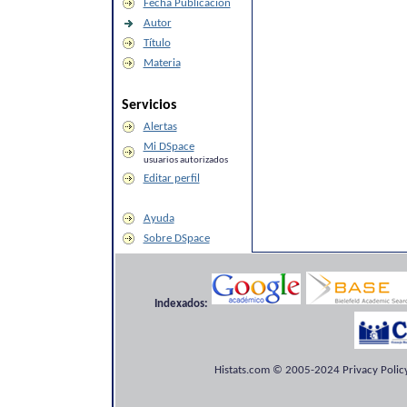
Fecha Publicación
Autor
Título
Materia
Servicios
Alertas
Mi DSpace
usuarios autorizados
Editar perfil
Ayuda
Sobre DSpace
Indexados:
Histats.com © 2005-2024 Privacy Policy