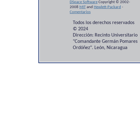
DSpace Software
Copyright © 2002-
2008
MIT
and
Hewlett-Packard
-
Comentarios
Todos los derechos reservados
© 2024
Dirección: Recinto Universitario
"Comandante Germán Pomares
Ordóñez". León, Nicaragua