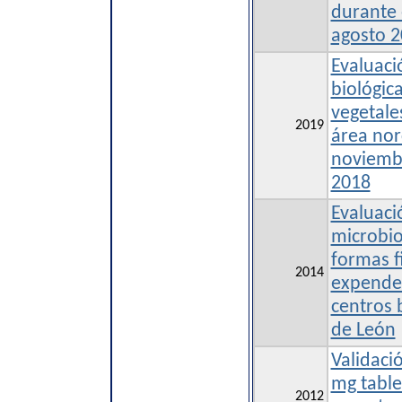
durante 
agosto 
Evaluaci
biológic
vegetale
2019
área nor
noviembr
2018
Evaluaci
microbio
formas f
2014
expenden
centros 
de León
Validaci
mg table
2012