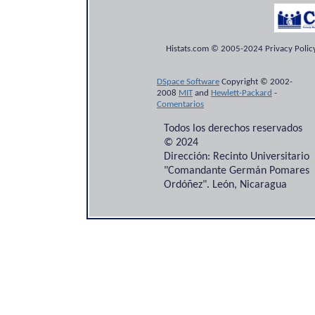
Histats.com © 2005-2024 Privacy Policy
DSpace Software
Copyright © 2002-
2008
MIT
and
Hewlett-Packard
-
Comentarios
Todos los derechos reservados
© 2024
Dirección: Recinto Universitario
"Comandante Germán Pomares
Ordóñez". León, Nicaragua