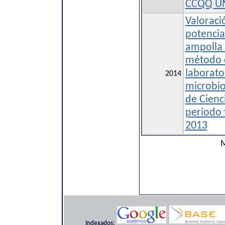
CCQQ U
Valoraci
potencia
ampolla 
método c
laborato
2014
microbio
de Cienc
periodo 
2013
M
Indexados: