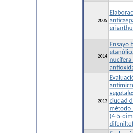
Elabora
anticasp
2005
erianth
Ensayo b
etanólic
2014
nucífera
antioxid
Evaluaci
antimicr
vegetale
ciudad d
2013
método 
(4-5-dime
difenilte