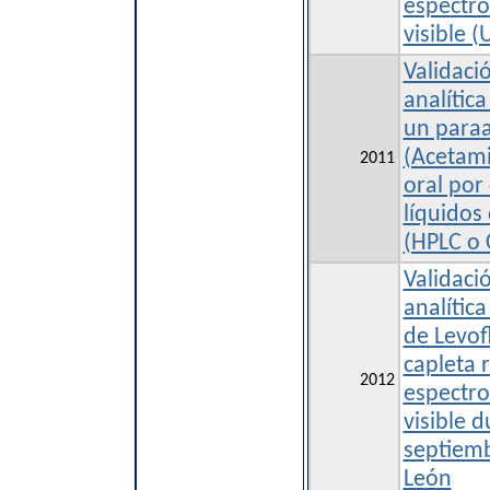
espectro
visible (
Validaci
analítica
un para
(Acetami
2011
oral por
líquidos
(HPLC o 
Validaci
analítica
de Levof
capleta 
2012
espectro
visible 
septiem
León