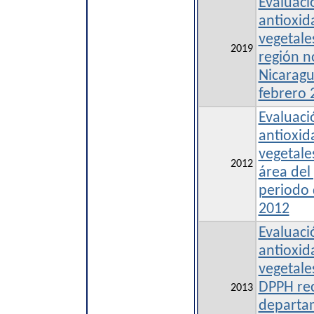
Evaluaci
antioxid
vegetale
2019
región n
Nicaragu
febrero 
Evaluaci
antioxid
vegetale
2012
área del
periodo 
2012
Evaluaci
antioxid
vegetale
DPPH rec
2013
departa