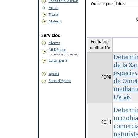
Fecha Publicación
Ordenar por:
Autor
Título
M
Materia
Servicios
Fecha de
Alertas
publicación
Mi DSpace
usuarios autorizados
Determin
Editar perfil
de la Xa
especies
Ayuda
2008
de Omet
Sobre DSpace
mediant
UV-vis
Determin
microbia
2014
comercia
naturist