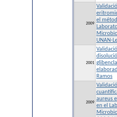
Validaci
eritromi
el método
2009
Laborato
Microbio
UNAN-L
Validaci
disoluci
glibencl
2001
elaborad
Ramos
Validaci
cuantifi
aureus e
2009
en el La
Microbio