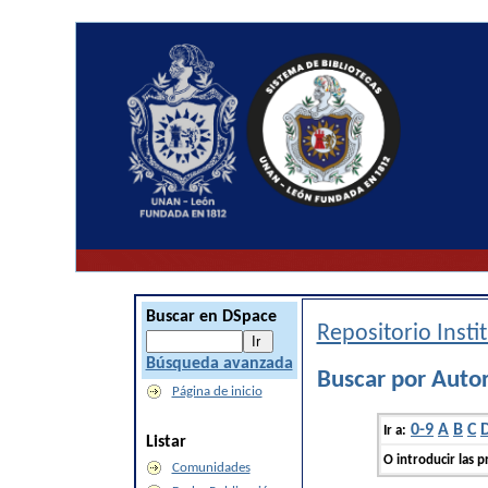
Buscar en DSpace
Repositorio Inst
Búsqueda avanzada
Buscar por Autor
Página de inicio
0-9
A
B
C
Ir a:
Listar
O introducir las p
Comunidades