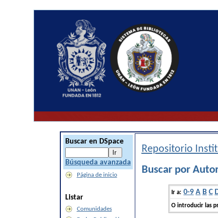
Buscar en DSpace
Repositorio Inst
Búsqueda avanzada
Buscar por Auto
Página de inicio
0-9
A
B
C
Ir a:
Listar
O introducir las p
Comunidades