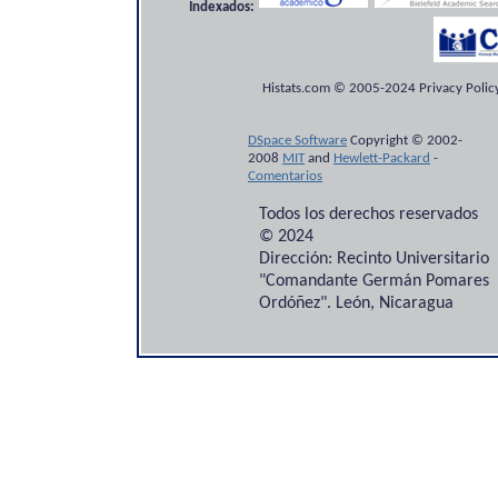
Indexados:
Histats.com © 2005-2024 Privacy Policy
DSpace Software
Copyright © 2002-
2008
MIT
and
Hewlett-Packard
-
Comentarios
Todos los derechos reservados
© 2024
Dirección: Recinto Universitario
"Comandante Germán Pomares
Ordóñez". León, Nicaragua