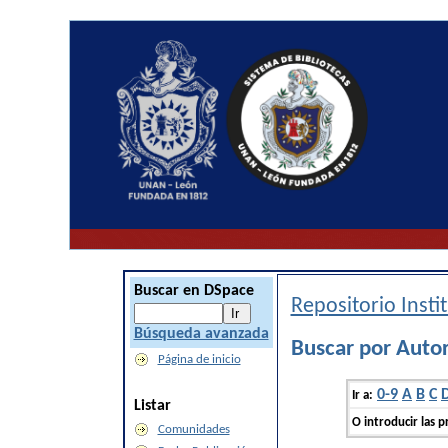
Buscar en DSpace
Repositorio Inst
Búsqueda avanzada
Buscar por Auto
Página de inicio
0-9
A
B
C
Ir a:
Listar
O introducir las p
Comunidades