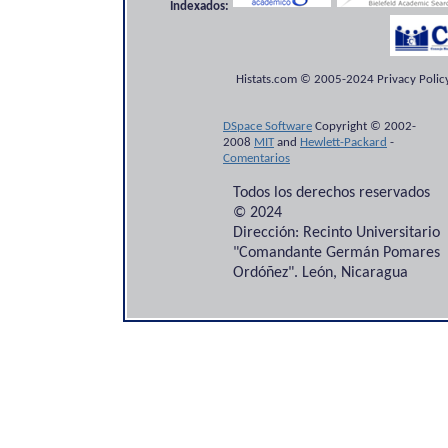
Indexados:
Histats.com © 2005-2024 Privacy Policy
DSpace Software
Copyright © 2002-
2008
MIT
and
Hewlett-Packard
-
Comentarios
Todos los derechos reservados
© 2024
Dirección: Recinto Universitario
"Comandante Germán Pomares
Ordóñez". León, Nicaragua