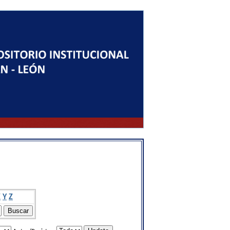
X
Y
Z