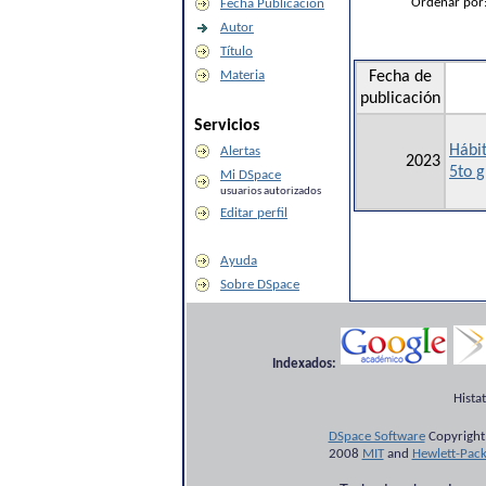
Ordenar por
Fecha Publicación
Autor
Título
Materia
Fecha de
publicación
Servicios
Hábit
Alertas
2023
5to g
Mi DSpace
usuarios autorizados
Editar perfil
Ayuda
Sobre DSpace
Indexados:
Hista
DSpace Software
Copyright
2008
MIT
and
Hewlett-Pac