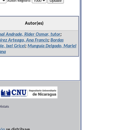
Autor/Registro:
Autor(es)
nal Andrade, Rider Osmar, tutor
;
rez Arteaga, Ana Francis
;
Bordas
e, Ixel Gricel
;
Munguía Delgado, Mariel
ana
istats
ón
se distribuye