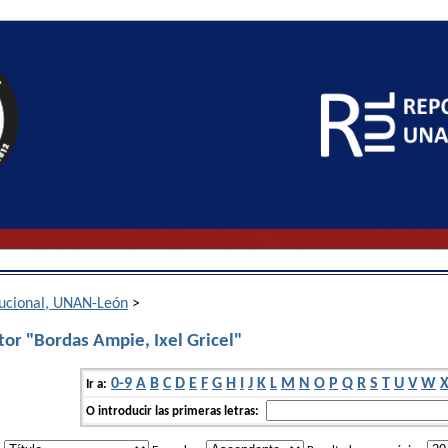
itucional, UNAN-León
>
tor "Bordas Ampie, Ixel Gricel"
0-9
A
B
C
D
E
F
G
H
I
J
K
L
M
N
O
P
Q
R
S
T
U
V
W
Ir a:
O introducir las primeras letras: