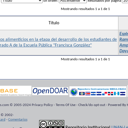
:
En orden:
Resultados por página
Mostrando resultados 1 a 1 de 1
Título
Espi
os alimenticios en la etapa del desarrollo de los estudiantes de
Ramí
rado A de la Escuela Pública "Francisca González"
Ampi
Day
Mostrando resultados 1 a 1 de 1
ts.com © 2005-2024 Privacy Policy - Terms Of Use - Check/do opt-out - Powered By H
 © 2002-
kard
-
Comentarios
Repositorio Institucional
UNAN-Le