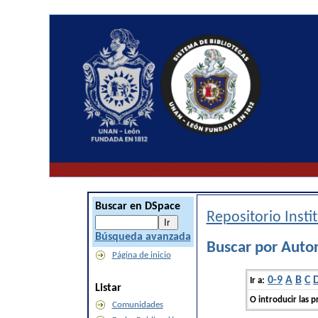
Buscar en DSpace
Repositorio Inst
Búsqueda avanzada
Buscar por Autor
Página de inicio
0-9
A
B
C
Ir a:
Listar
O introducir las p
Comunidades