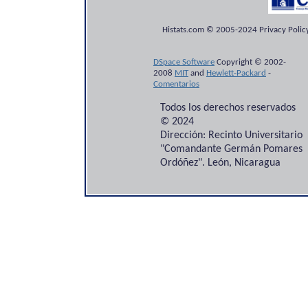
Histats.com © 2005-2024 Privacy Policy
DSpace Software
Copyright © 2002-
2008
MIT
and
Hewlett-Packard
-
Comentarios
Todos los derechos reservados
© 2024
Dirección: Recinto Universitario
"Comandante Germán Pomares
Ordóñez". León, Nicaragua