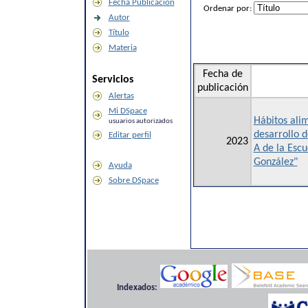
Fecha Publicación
Ordenar por:
Autor
Título
Materia
Fecha de
Servicios
publicación
Alertas
Mi DSpace
Hábitos alim
usuarios autorizados
desarrollo d
Editar perfil
2023
A de la Escu
González"
Ayuda
Sobre DSpace
Indexados: