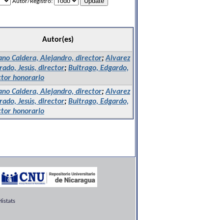
Autor/Registro:
Autor(es)
ano Caldera, Alejandro, director
;
Alvarez
rado, Jesús, director
;
Buitrago, Edgardo,
ctor honorario
ano Caldera, Alejandro, director
;
Alvarez
rado, Jesús, director
;
Buitrago, Edgardo,
ctor honorario
istats