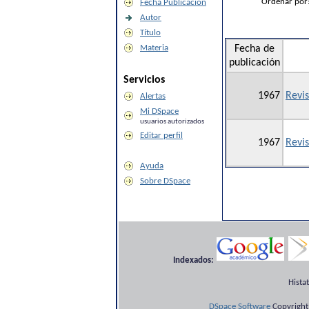
Ordenar por
Fecha Publicación
Autor
Título
Materia
Fecha de
publicación
Servicios
1967
Revis
Alertas
Mi DSpace
usuarios autorizados
Editar perfil
1967
Revis
Ayuda
Sobre DSpace
Indexados:
Hista
DSpace Software
Copyright