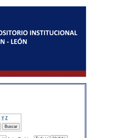
X
Y
Z