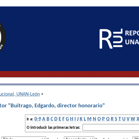
itucional, UNAN-León
>
tor "Buitrago, Edgardo, director honorario"
0-9
A
B
C
D
E
F
G
H
I
J
K
L
M
N
O
P
Q
R
S
T
U
V
W
Ir a:
O introducir las primeras letras: