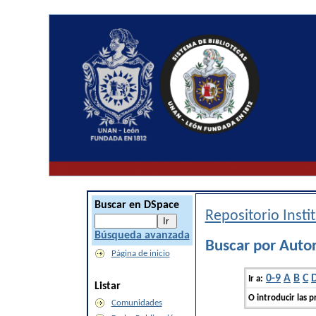
Buscar en DSpace
Repositorio Inst
Búsqueda avanzada
Buscar por Autor
Página de inicio
0-9
A
B
C
Ir a:
Listar
O introducir las p
Comunidades