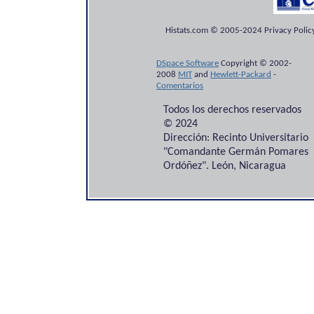
Histats.com © 2005-2024 Privacy Policy
DSpace Software
Copyright © 2002-
2008
MIT
and
Hewlett-Packard
-
Comentarios
Todos los derechos reservados
© 2024
Dirección: Recinto Universitario
"Comandante Germán Pomares
Ordóñez". León, Nicaragua