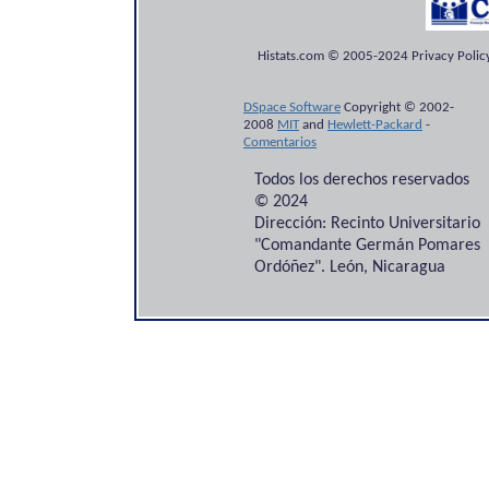
Histats.com © 2005-2024 Privacy Policy
DSpace Software
Copyright © 2002-
2008
MIT
and
Hewlett-Packard
-
Comentarios
Todos los derechos reservados
© 2024
Dirección: Recinto Universitario
"Comandante Germán Pomares
Ordóñez". León, Nicaragua