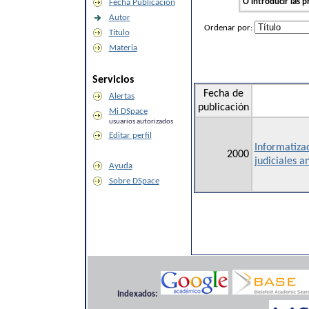
O introducir las p
Fecha Publicación
Autor
Ordenar por:
Título
Materia
Servicios
Fecha de
Alertas
publicación
Mi DSpace
usuarios autorizados
Editar perfil
Informatizac
2000
judiciales a
Ayuda
Sobre DSpace
Indexados: