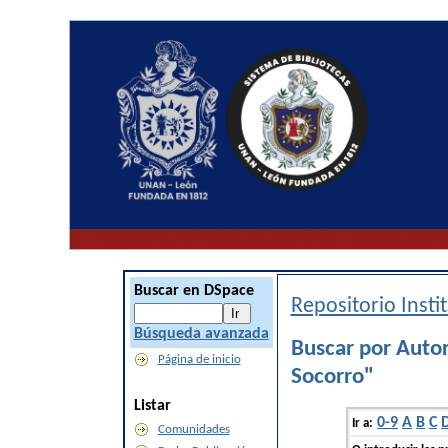
Buscar en DSpace
Repositorio Inst
Búsqueda avanzada
Buscar por Autor
Página de inicio
Socorro"
Listar
0-9
A
B
C
Ir a:
Comunidades