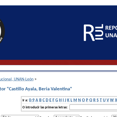
itucional, UNAN-León
>
or "Castillo Ayala, Beria Valentina"
0-9
A
B
C
D
E
F
G
H
I
J
K
L
M
N
O
P
Q
R
S
T
U
V
W
Ir a:
O introducir las primeras letras: