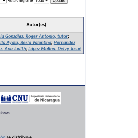
Autor/Registro:
Autor(es)
ía González, Roger Antonio, tutor
;
illo Ayala, Beria Valentina
;
Hernández
z, Ana Judith
;
López Molina, Deivy Josué
istats
ón
se distribuye