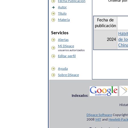
Ordenar por
Fecha Publicación
Autor
Título
Materia
Fecha de
publicación
Servicios
Hábit
2024
de lo
Alertas
Chin
Mi DSpace
usuarios autorizados
Editar perfil
Ayuda
Sobre DSpace
Indexados:
Hista
DSpace Software
Copyright
2008
MIT
and
Hewlett-Pac