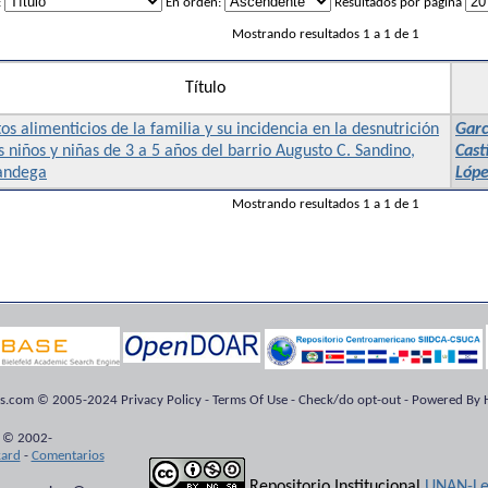
:
En orden:
Resultados por página
Mostrando resultados 1 a 1 de 1
Título
os alimenticios de la familia y su incidencia en la desnutrición
Garc
s niños y niñas de 3 a 5 años del barrio Augusto C. Sandino,
Cast
andega
Lópe
Mostrando resultados 1 a 1 de 1
ts.com © 2005-2024 Privacy Policy - Terms Of Use - Check/do opt-out - Powered By H
 © 2002-
kard
-
Comentarios
Repositorio Institucional
UNAN-Le