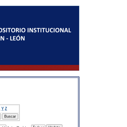
X
Y
Z