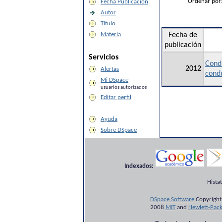
Ordenar por
Fecha Publicación
Autor
Título
Materia
Fecha de
publicación
Servicios
Cond
2012
Alertas
condu
Mi DSpace
usuarios autorizados
Editar perfil
Ayuda
Sobre DSpace
Indexados:
Hista
DSpace Software
Copyright
2008
MIT
and
Hewlett-Pac