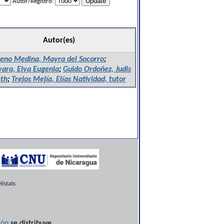
Autor/Registro:
Autor(es)
eno Medina, Mayra del Socorro
;
ara, Elva Eugenia
;
Guido Ordoñez, Judis
eth
;
Trejos Mejía, Elías Natividad, tutor
istats
ón
se distribuye