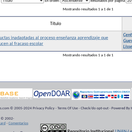
:
En orden:
Resultados por página
Mostrando resultados 1 a 1 de 1
Título
Cent
uctas inadaptadas al proceso enseñanza aprendizaje que
Guev
cen al fracaso escolar
Liss
Mostrando resultados 1 a 1 de 1
ts.com © 2005-2024 Privacy Policy - Terms Of Use - Check/do opt-out - Powered By H
 © 2002-
kard
-
Comentarios
Repositorio Institucional
UNAN-Le