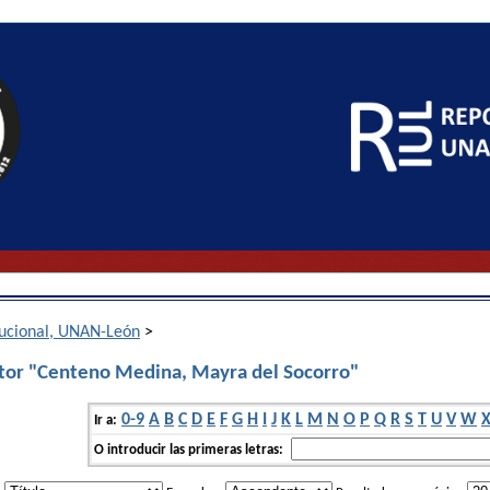
itucional, UNAN-León
>
tor "Centeno Medina, Mayra del Socorro"
0-9
A
B
C
D
E
F
G
H
I
J
K
L
M
N
O
P
Q
R
S
T
U
V
W
Ir a:
O introducir las primeras letras: