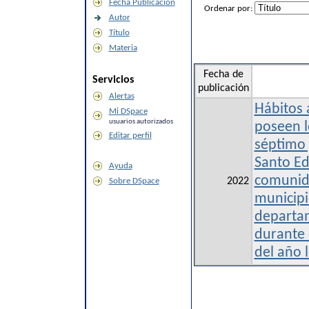
Fecha Publicación
Ordenar por:
Autor
Título
Materia
Fecha de
Servicios
publicación
Alertas
Hábitos 
Mi DSpace
usuarios autorizados
poseen l
Editar perfil
séptimo 
Santo Edi
Ayuda
comunid
2022
Sobre DSpace
municipi
departa
durante 
del año 