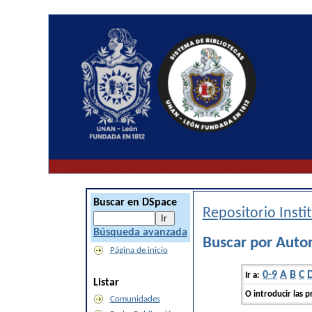
Buscar en DSpace
Repositorio Inst
Búsqueda avanzada
Buscar por Autor
Página de inicio
0-9
A
B
C
Ir a:
Listar
O introducir las p
Comunidades