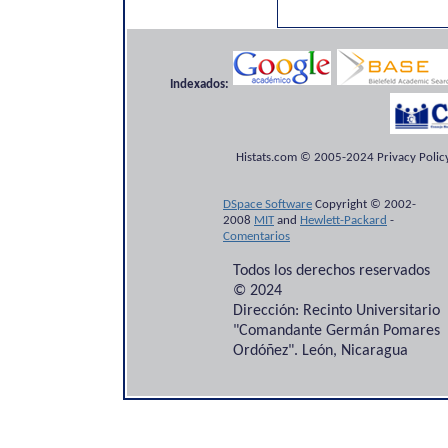
Indexados:
Histats.com © 2005-2024 Privacy Policy
DSpace Software
Copyright © 2002-
2008
MIT
and
Hewlett-Packard
-
Comentarios
Todos los derechos reservados
© 2024
Dirección: Recinto Universitario
"Comandante Germán Pomares
Ordóñez". León, Nicaragua