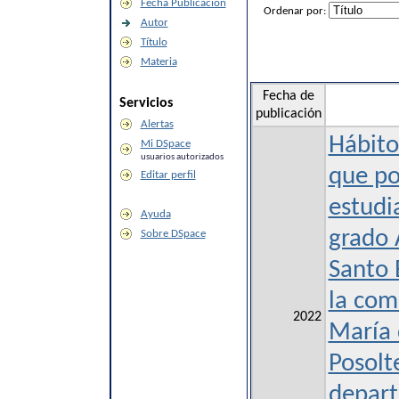
Fecha Publicación
Ordenar por:
Autor
Título
Materia
Fecha de
Servicios
publicación
Alertas
Hábito
Mi DSpace
usuarios autorizados
que po
Editar perfil
estudi
Ayuda
grado 
Sobre DSpace
Santo 
la com
2022
María 
Posolt
depar