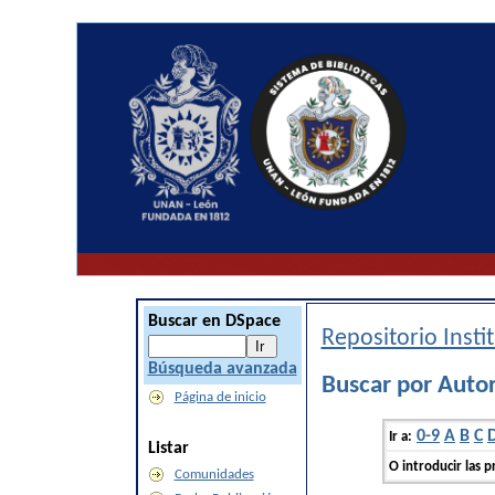
Buscar en DSpace
Repositorio Inst
Búsqueda avanzada
Buscar por Autor
Página de inicio
0-9
A
B
C
Ir a:
Listar
O introducir las p
Comunidades