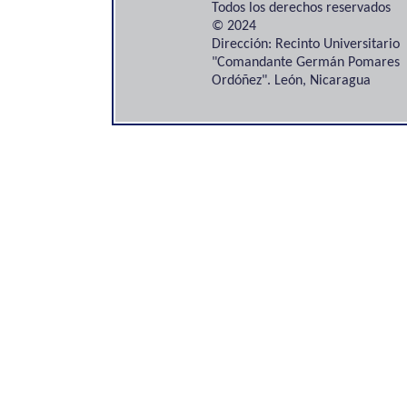
Todos los derechos reservados
© 2024
Dirección: Recinto Universitario
"Comandante Germán Pomares
Ordóñez". León, Nicaragua