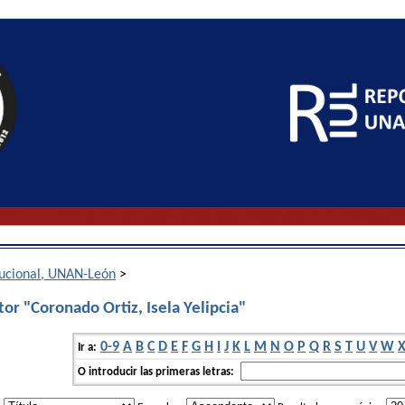
itucional, UNAN-León
>
or "Coronado Ortiz, Isela Yelipcia"
0-9
A
B
C
D
E
F
G
H
I
J
K
L
M
N
O
P
Q
R
S
T
U
V
W
Ir a:
O introducir las primeras letras: