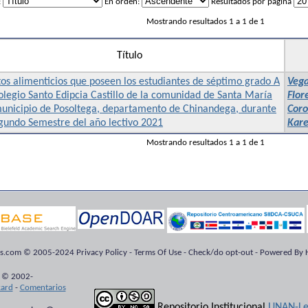
:
En orden:
Resultados por página
Mostrando resultados 1 a 1 de 1
Título
os alimenticios que poseen los estudiantes de séptimo grado A
Vega
olegio Santo Edipcia Castillo de la comunidad de Santa María
Flor
municipio de Posoltega, departamento de Chinandega, durante
Coro
gundo Semestre del año lectivo 2021
Kare
Mostrando resultados 1 a 1 de 1
ts.com © 2005-2024 Privacy Policy - Terms Of Use - Check/do opt-out - Powered By H
 © 2002-
kard
-
Comentarios
Repositorio Institucional
UNAN-Le