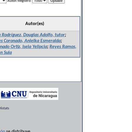
Autor/Registro:
Autor(es)
 Rodríguez, Douglas Adolfo, tutor
;
es Coronado, Anielka Esmeralda
;
nado Ortiz, Isela Yelipcia
;
Reyes Ramos,
n Sula
istats
ón
se distribuye