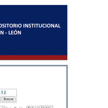
X
Y
Z