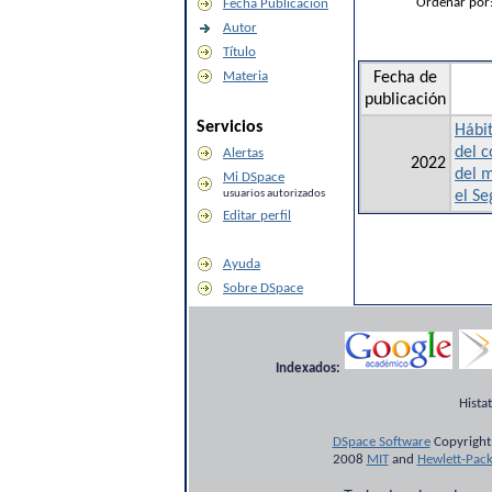
Ordenar por
Fecha Publicación
Autor
Título
Materia
Fecha de
publicación
Servicios
Hábit
del c
Alertas
2022
del 
Mi DSpace
usuarios autorizados
el Se
Editar perfil
Ayuda
Sobre DSpace
Indexados:
Hista
DSpace Software
Copyright
2008
MIT
and
Hewlett-Pac