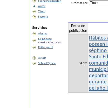
Fecha Publicación
Ordenar por:
Autor
Título
Materia
Fecha de
Servicios
publicación
Alertas
Hábitos 
Mi DSpace
usuarios autorizados
poseen l
Editar perfil
séptimo 
Santo Edi
Ayuda
comunid
2022
Sobre DSpace
municipi
departa
durante 
del año 