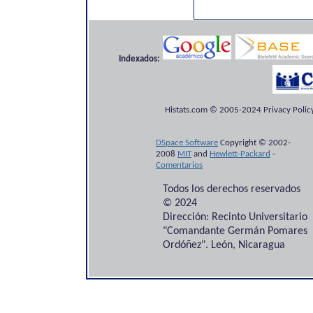
Indexados:
Histats.com © 2005-2024 Privacy Policy
DSpace Software
Copyright © 2002-
2008
MIT
and
Hewlett-Packard
-
Comentarios
Todos los derechos reservados
© 2024
Dirección: Recinto Universitario
"Comandante Germán Pomares
Ordóñez". León, Nicaragua