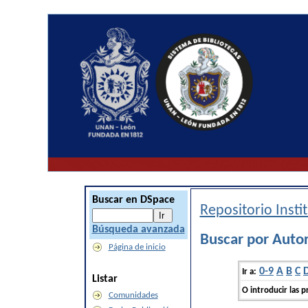
Buscar en DSpace
Repositorio Inst
Búsqueda avanzada
Buscar por Autor
Página de inicio
0-9
A
B
C
Ir a:
Listar
O introducir las p
Comunidades