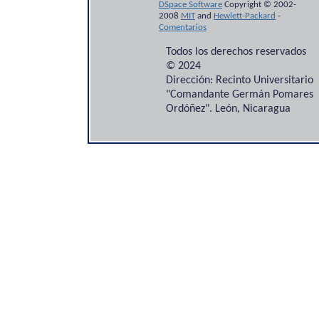
DSpace Software
Copyright © 2002-
2008
MIT
and
Hewlett-Packard
-
Comentarios
Todos los derechos reservados
© 2024
Dirección: Recinto Universitario
"Comandante Germán Pomares
Ordóñez". León, Nicaragua