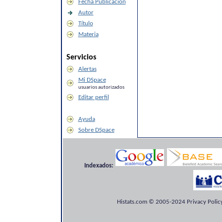
Fecha Publicación
Autor
Título
Materia
Servicios
Alertas
Mi DSpace
usuarios autorizados
Editar perfil
Ayuda
Sobre DSpace
Indexados:
Histats.com © 2005-2024 Privacy Policy