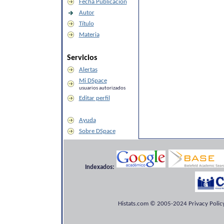
Fecha Publicación
Autor
Título
Materia
Servicios
Alertas
Mi DSpace
usuarios autorizados
Editar perfil
Ayuda
Sobre DSpace
Indexados:
Histats.com © 2005-2024 Privacy Policy