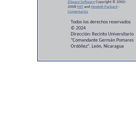
DSpace Software
Copyright © 2002-
2008
MIT
and
Hewlett-Packard
-
Comentarios
Todos los derechos reservados
© 2024
Dirección: Recinto Universitario
"Comandante Germán Pomares
Ordóñez". León, Nicaragua