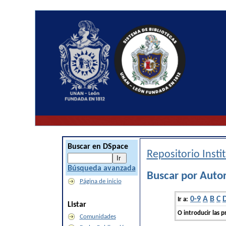
Buscar en DSpace
Repositorio Inst
Búsqueda avanzada
Buscar por Autor
Página de inicio
0-9
A
B
C
Ir a:
Listar
O introducir las p
Comunidades