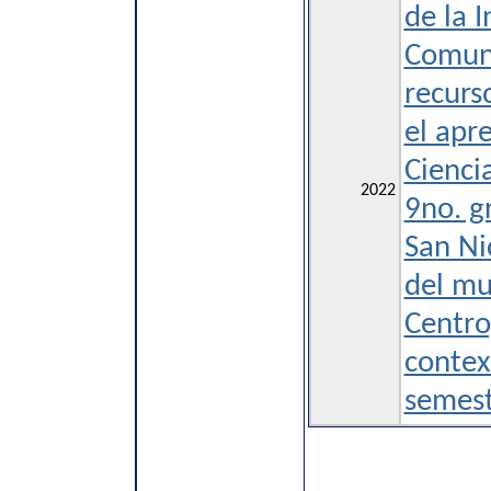
de la 
Comun
recurs
el apr
Cienci
2022
9no. g
San Ni
del mu
Centro
contex
semes