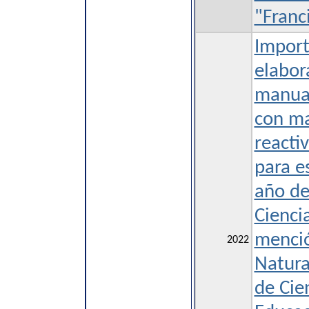
"Franc
Import
elabor
manual
con ma
reacti
para e
año de
Cienci
menció
2022
Natura
de Cie