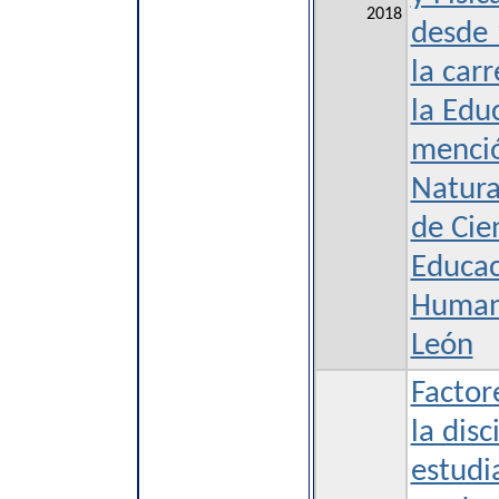
2018
desde 
la car
la Edu
menció
Natura
de Cie
Educac
Human
León
Factor
la disc
estudi