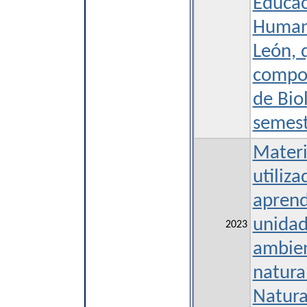
Educac
Human
León, 
compon
de Biol
semes
Materi
utiliza
aprendi
unidad
2023
ambien
natura
Natura