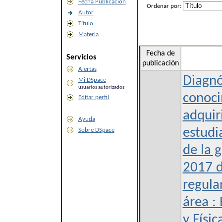
Fecha Publicación
Ordenar por:
Autor
Título
Materia
Fecha de
Servicios
publicación
Alertas
Diagnó
Mi DSpace
usuarios autorizados
conoci
Editar perfil
adquir
Ayuda
estudi
Sobre DSpace
de la 
2017 d
regula
área :
y Físi