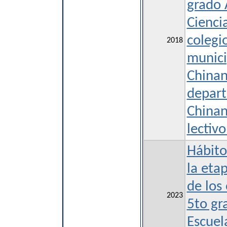
grado 
Cienci
colegi
2018
munici
Chinan
depar
Chinan
lectiv
Hábito
la eta
de los
2023
5to gr
Escuel