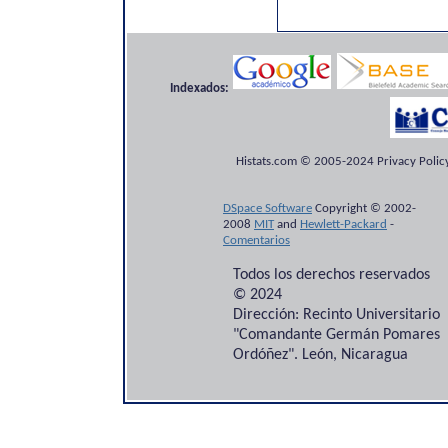
Indexados:
Histats.com © 2005-2024 Privacy Policy
DSpace Software
Copyright © 2002-
2008
MIT
and
Hewlett-Packard
-
Comentarios
Todos los derechos reservados
© 2024
Dirección: Recinto Universitario
"Comandante Germán Pomares
Ordóñez". León, Nicaragua