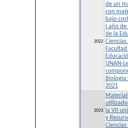
de un ma
con mate
bajo cos
I año de
de la Ed
Ciencias
2022
Facultad
Educaci
UNAN-Leó
componen
Biología
2021
Material
utilizad
la VII u
2023
y Recurs
Ciencias