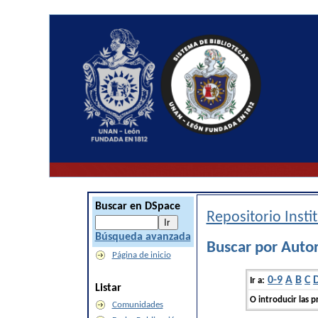
Buscar en DSpace
Repositorio Inst
Búsqueda avanzada
Buscar por Autor
Página de inicio
0-9
A
B
C
Ir a:
Listar
O introducir las p
Comunidades