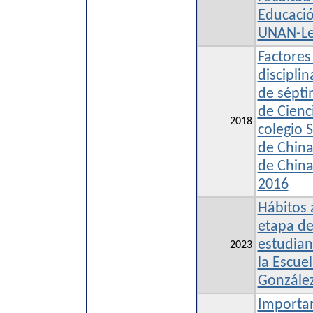
Educaci
UNAN-L
Factores
disciplin
de sépti
de Cienc
2018
colegio 
de Chin
de China
2016
Hábitos 
etapa de
estudian
2023
la Escue
Gonzále
Importan