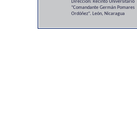
Dirección: Recinto Universitario
"Comandante Germán Pomares
Ordóñez". León, Nicaragua