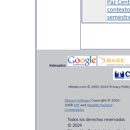
Paz Cent
contexto
semestr
Indexados:
Histats.com © 2005-2024 Privacy Policy
DSpace Software
Copyright © 2002-
2008
MIT
and
Hewlett-Packard
-
Comentarios
Todos los derechos reservados
© 2024