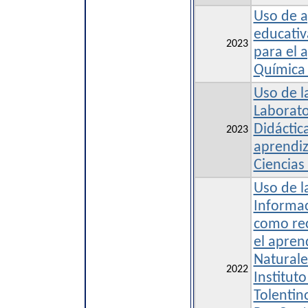
Uso de a
educativ
2023
para el 
Química 
Uso de l
Laborato
Didáctic
2023
aprendiz
Ciencias
Uso de l
Informa
como re
el aprend
Naturale
2022
Institut
Tolentin