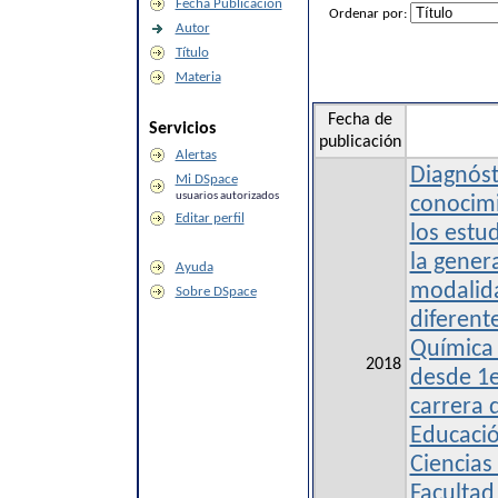
Fecha Publicación
Ordenar por:
Autor
Título
Materia
Fecha de
Servicios
publicación
Alertas
Diagnóst
Mi DSpace
usuarios autorizados
conocimi
Editar perfil
los estu
la gener
Ayuda
modalida
Sobre DSpace
diferente
Química 
2018
desde 1e
carrera 
Educaci
Ciencias
Facultad