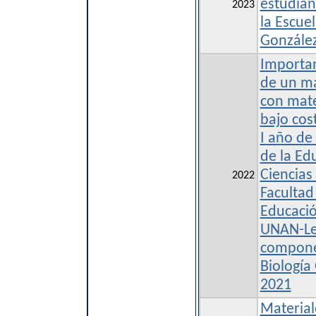
estudian
2023
la Escue
Gonzále
Importan
de un ma
con mate
bajo cos
I año de
de la Ed
Ciencias
2022
Facultad
Educaci
UNAN-Leó
componen
Biología
2021
Material