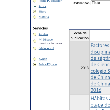
Fecha Publicación
Ordenar por:
Autor
Título
Materia
Servicios
Fecha de
Alertas
publicación
Mi DSpace
usuarios autorizados
Factores
Editar perfil
disciplin
de sépti
Ayuda
de Cienc
Sobre DSpace
2018
colegio 
de Chin
de China
2016
Hábitos 
etapa de