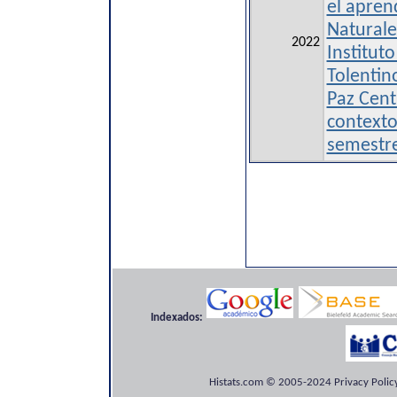
el aprend
Naturale
2022
Institut
Tolentin
Paz Cent
contexto
semestr
Indexados:
Histats.com © 2005-2024 Privacy Policy