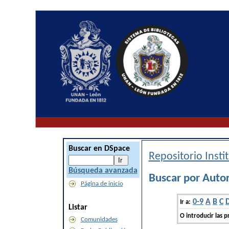
Buscar en DSpace
Repositorio Inst
Búsqueda avanzada
Buscar por Autor
Página de inicio
0-9
A
B
C
Ir a:
Listar
O introducir las p
Comunidades