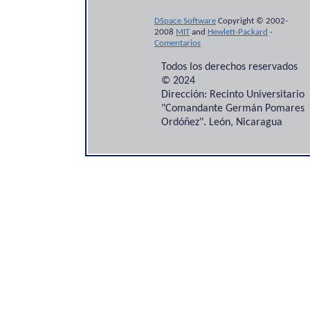
DSpace Software
Copyright © 2002-
2008
MIT
and
Hewlett-Packard
-
Comentarios
Todos los derechos reservados
© 2024
Dirección: Recinto Universitario
"Comandante Germán Pomares
Ordóñez". León, Nicaragua