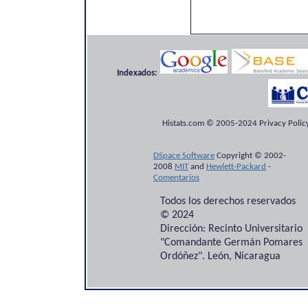
Indexados:
Histats.com © 2005-2024 Privacy Policy
DSpace Software
Copyright © 2002-
2008
MIT
and
Hewlett-Packard
-
Comentarios
Todos los derechos reservados
© 2024
Dirección: Recinto Universitario
"Comandante Germán Pomares
Ordóñez". León, Nicaragua