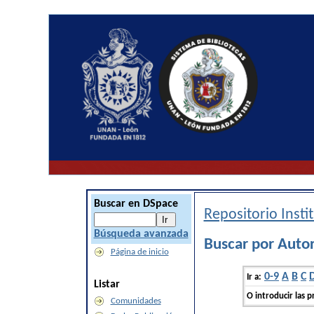
Buscar en DSpace
Repositorio Inst
Búsqueda avanzada
Buscar por Autor
Página de inicio
0-9
A
B
C
Ir a:
Listar
O introducir las p
Comunidades