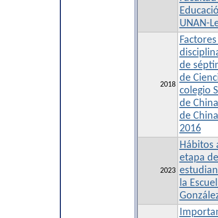
Educaci
UNAN-L
Factores
disciplin
de sépti
de Cienc
2018
colegio 
de Chin
de China
2016
Hábitos 
etapa de
estudian
2023
la Escue
Gonzále
Importan