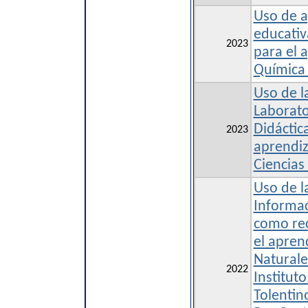
Uso de a
educativ
2023
para el 
Química 
Uso de l
Laborato
Didáctic
2023
aprendiz
Ciencias
Uso de l
Informa
como re
el aprend
Naturale
2022
Institut
Tolentin