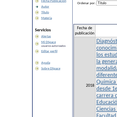
Fecha Publicación
Ordenar por:
Autor
Título
Materia
Fecha de
Servicios
publicación
Alertas
Diagnóst
Mi DSpace
usuarios autorizados
conocimi
Editar perfil
los estu
la gener
Ayuda
modalida
Sobre DSpace
diferente
Química 
2018
desde 1e
carrera 
Educaci
Ciencias
Facultad