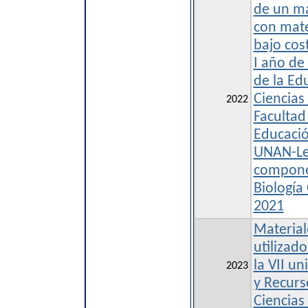
de un ma
con mate
bajo cos
I año de
de la Ed
Ciencias
2022
Facultad
Educaci
UNAN-Leó
componen
Biología
2021
Material
utilizad
la VII u
2023
y Recurs
Ciencias