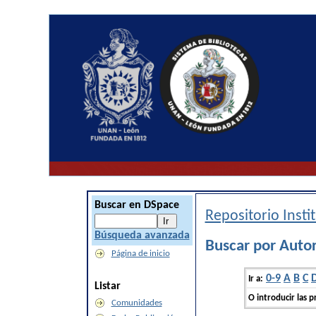
Buscar en DSpace
Repositorio Inst
Búsqueda avanzada
Buscar por Autor
Página de inicio
0-9
A
B
C
Ir a:
Listar
O introducir las p
Comunidades