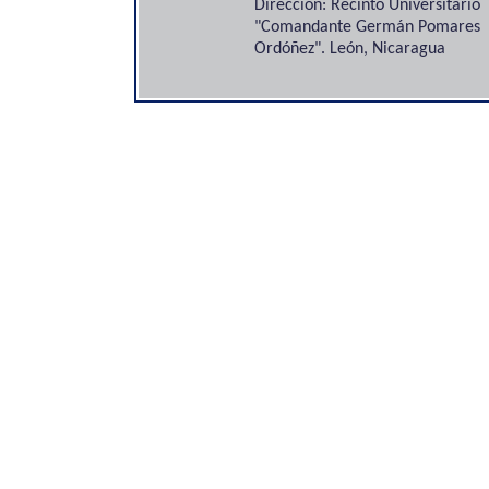
Dirección: Recinto Universitario
"Comandante Germán Pomares
Ordóñez". León, Nicaragua