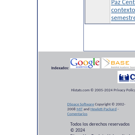
Paz Cent
contexto
semestr
Indexados:
Histats.com © 2005-2024 Privacy Policy
DSpace Software
Copyright © 2002-
2008
MIT
and
Hewlett-Packard
-
Comentarios
Todos los derechos reservados
© 2024