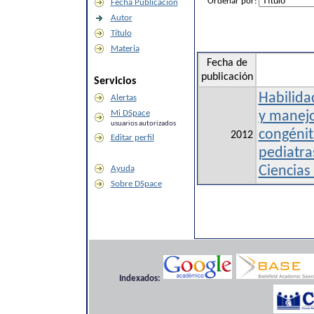
Ordenar por:
Fecha Publicación
Autor
Título
Materia
Fecha de
publicación
Servicios
Habilida
Alertas
Mi DSpace
y manej
usuarios autorizados
congénit
2012
Editar perfil
pediatra
Ayuda
Ciencias
Sobre DSpace
Indexados: