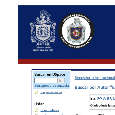
Buscar en DSpace
Repositorio Institucion
Búsqueda avanzada
Buscar por Autor "E
Página de inicio
0-9
A
B
C
Ir a:
Listar
O introducir las p
Comunidades