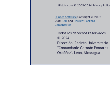
Histats.com © 2005-2024 Privacy Policy
DSpace Software
Copyright © 2002-
2008
MIT
and
Hewlett-Packard
-
Comentarios
Todos los derechos reservados
© 2024
Dirección: Recinto Universitario
"Comandante Germán Pomares
Ordóñez". León, Nicaragua