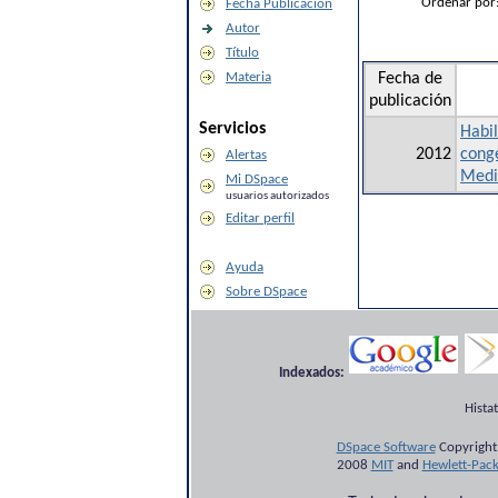
Ordenar por
Fecha Publicación
Autor
Título
Materia
Fecha de
publicación
Servicios
Habi
2012
congé
Alertas
Medi
Mi DSpace
usuarios autorizados
Editar perfil
Ayuda
Sobre DSpace
Indexados:
Hista
DSpace Software
Copyright
2008
MIT
and
Hewlett-Pac