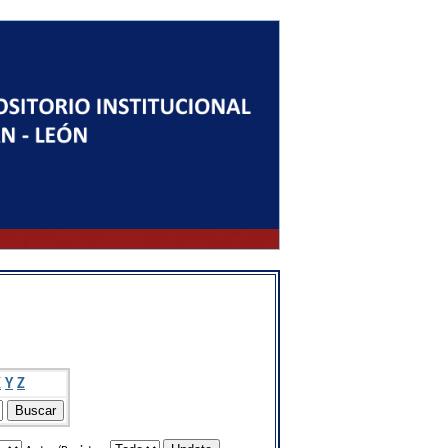
X
Y
Z