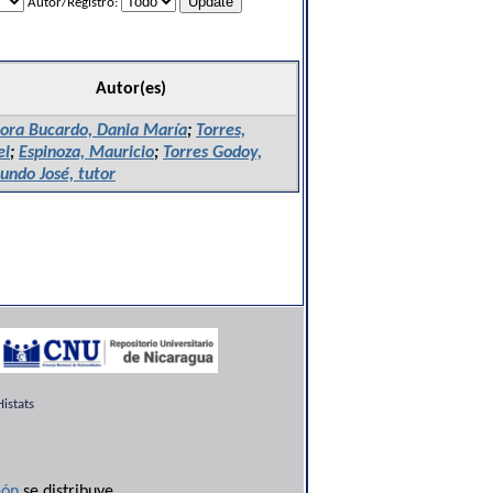
Autor/Registro:
Autor(es)
ora Bucardo, Dania María
;
Torres,
el
;
Espinoza, Mauricio
;
Torres Godoy,
ndo José, tutor
istats
ón
se distribuye