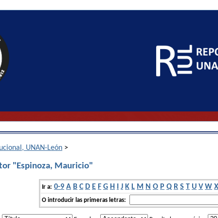
itucional, UNAN-León
>
tor "Espinoza, Mauricio"
0-9
A
B
C
D
E
F
G
H
I
J
K
L
M
N
O
P
Q
R
S
T
U
V
W
Ir a:
O introducir las primeras letras: