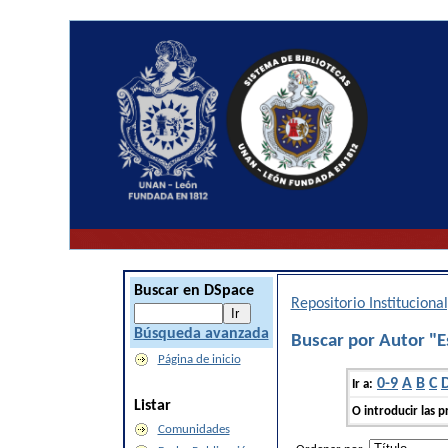
Buscar en DSpace
Repositorio Institucion
Búsqueda avanzada
Buscar por Autor "E
Página de inicio
0-9
A
B
C
Ir a:
Listar
O introducir las p
Comunidades