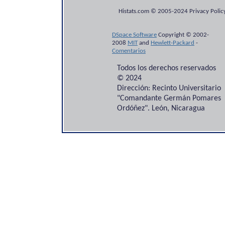
Histats.com © 2005-2024 Privacy Policy
DSpace Software
Copyright © 2002-
2008
MIT
and
Hewlett-Packard
-
Comentarios
Todos los derechos reservados
© 2024
Dirección: Recinto Universitario
"Comandante Germán Pomares
Ordóñez". León, Nicaragua