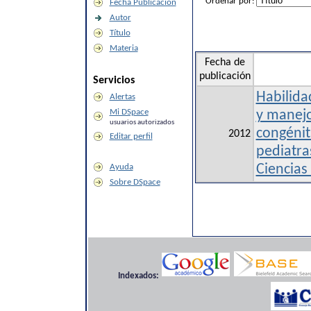
Ordenar por:
Fecha Publicación
Autor
Título
Materia
Fecha de
publicación
Servicios
Habilida
Alertas
Mi DSpace
y manej
usuarios autorizados
congénit
2012
Editar perfil
pediatra
Ayuda
Ciencias
Sobre DSpace
Indexados: