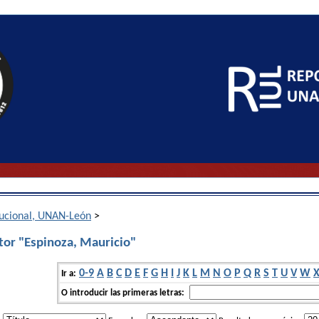
itucional, UNAN-León
>
tor "Espinoza, Mauricio"
0-9
A
B
C
D
E
F
G
H
I
J
K
L
M
N
O
P
Q
R
S
T
U
V
W
Ir a:
O introducir las primeras letras: