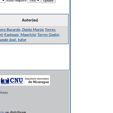
Autor/Registro:
Autor(es)
ora Bucardo, Dania María
;
Torres,
el
;
Espinoza, Mauricio
;
Torres Godoy,
ndo José, tutor
istats
ón
se distribuye