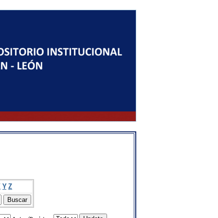
X
Y
Z