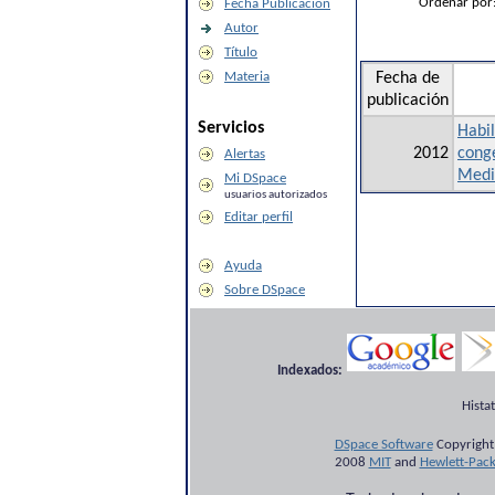
Ordenar por
Fecha Publicación
Autor
Título
Materia
Fecha de
publicación
Servicios
Habi
2012
congé
Alertas
Medi
Mi DSpace
usuarios autorizados
Editar perfil
Ayuda
Sobre DSpace
Indexados:
Hista
DSpace Software
Copyright
2008
MIT
and
Hewlett-Pac