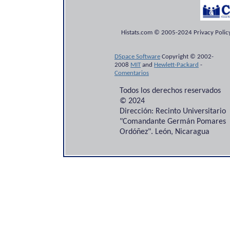
Histats.com © 2005-2024 Privacy Policy
DSpace Software
Copyright © 2002-
2008
MIT
and
Hewlett-Packard
-
Comentarios
Todos los derechos reservados
© 2024
Dirección: Recinto Universitario
"Comandante Germán Pomares
Ordóñez". León, Nicaragua