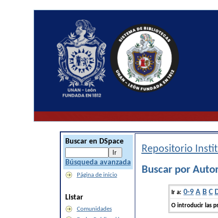
Buscar en DSpace
Repositorio Inst
Búsqueda avanzada
Buscar por Auto
Página de inicio
0-9
A
B
C
Ir a:
Listar
O introducir las p
Comunidades