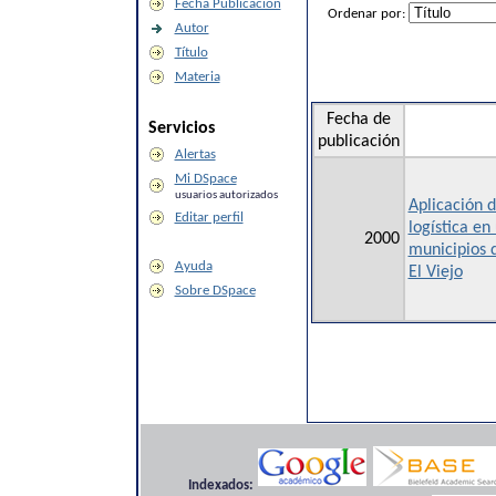
Fecha Publicación
Ordenar por:
Autor
Título
Materia
Fecha de
Servicios
publicación
Alertas
Mi DSpace
usuarios autorizados
Aplicación 
Editar perfil
logística en
2000
municipios 
Ayuda
El Viejo
Sobre DSpace
Indexados: