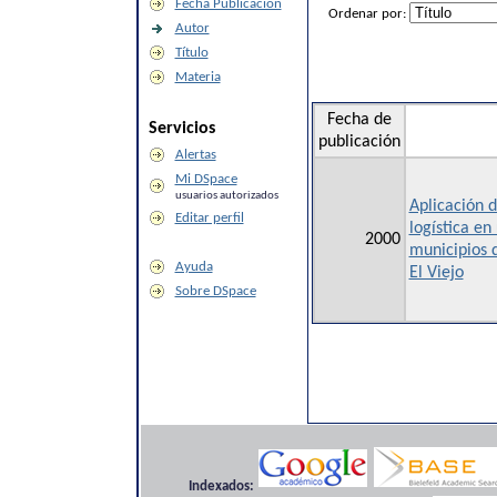
Fecha Publicación
Ordenar por:
Autor
Título
Materia
Fecha de
Servicios
publicación
Alertas
Mi DSpace
usuarios autorizados
Aplicación 
Editar perfil
logística en
2000
municipios 
Ayuda
El Viejo
Sobre DSpace
Indexados: