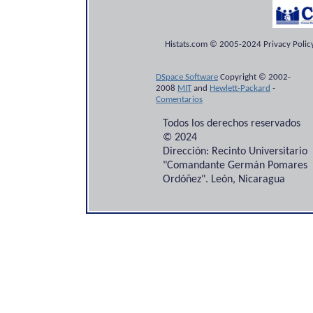
Histats.com © 2005-2024 Privacy Policy
DSpace Software
Copyright © 2002-
2008
MIT
and
Hewlett-Packard
-
Comentarios
Todos los derechos reservados
© 2024
Dirección: Recinto Universitario
"Comandante Germán Pomares
Ordóñez". León, Nicaragua