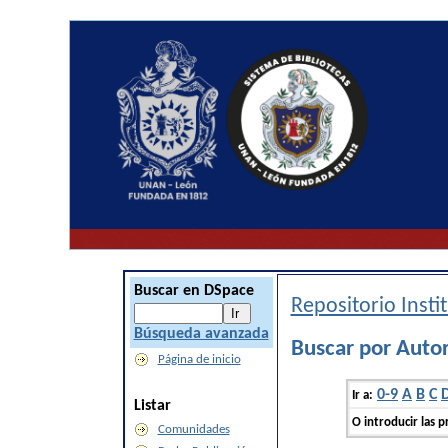
Buscar en DSpace
Repositorio Inst
Búsqueda avanzada
Buscar por Auto
Página de inicio
0-9
A
B
C
Ir a:
Listar
O introducir las p
Comunidades