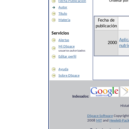
Ordenar por
Fecha Publicación
Autor
Título
Materia
Fecha de
publicación
Servicios
Aplic
Alertas
2000
nutri
Mi DSpace
usuarios autorizados
Editar perfil
Ayuda
Sobre DSpace
Indexados:
Hista
DSpace Software
Copyright
2008
MIT
and
Hewlett-Pac