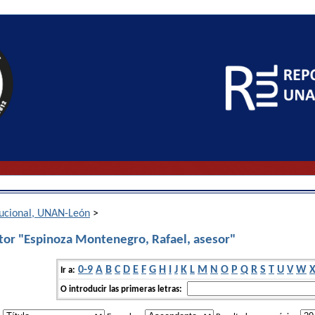
itucional, UNAN-León
>
tor "Espinoza Montenegro, Rafael, asesor"
0-9
A
B
C
D
E
F
G
H
I
J
K
L
M
N
O
P
Q
R
S
T
U
V
W
Ir a:
O introducir las primeras letras: