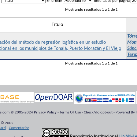
:
En orden:
Resultados por página
Mostrando resultados 1 a 1 de 1
Título
Tórr
ación del método de regresión logística en un estudio
Mont
cional en los municipios de Tonalá, Puerto Morazán y El Viejo
Sánc
Tere
Mostrando resultados 1 a 1 de 1
ts.com © 2005-2024 Privacy Policy - Terms Of Use - Check/do opt-out - Powered By H
 © 2002-
kard
-
Comentarios
Repositorio Institucional
UNAN-Le