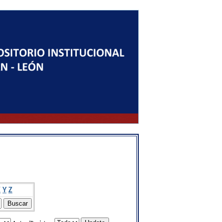
X
Y
Z