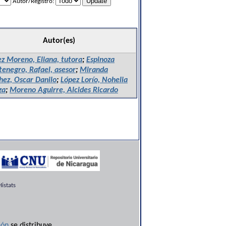
Autor/Registro:
Autor(es)
ez Moreno, Eliana, tutora
;
Espinoza
enegro, Rafael, asesor
;
Miranda
hez, Oscar Danilo
;
López Lorío, Nohelia
za
;
Moreno Aguirre, Alcides Ricardo
istats
ón
se distribuye