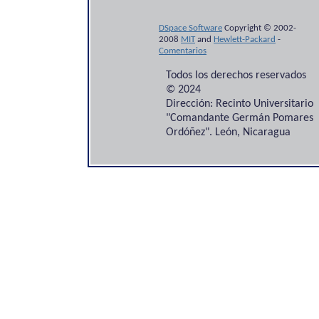
DSpace Software
Copyright © 2002-
2008
MIT
and
Hewlett-Packard
-
Comentarios
Todos los derechos reservados
© 2024
Dirección: Recinto Universitario
"Comandante Germán Pomares
Ordóñez". León, Nicaragua