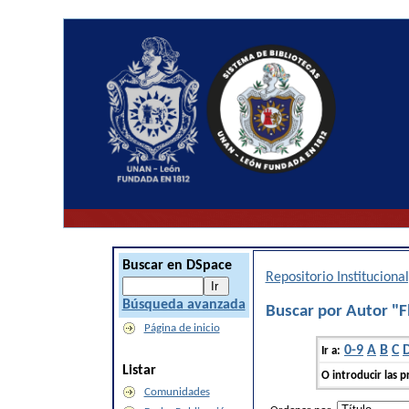
Buscar en DSpace
Repositorio Institucion
Búsqueda avanzada
Buscar por Autor "Fl
Página de inicio
0-9
A
B
C
Ir a:
Listar
O introducir las p
Comunidades