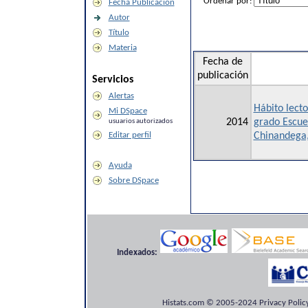
Ordenar por:
Fecha Publicación
Autor
Título
Materia
Fecha de
publicación
Servicios
Alertas
Hábito lecto
Mi DSpace
2014
grado Escue
usuarios autorizados
Editar perfil
Chinandega,
Ayuda
Sobre DSpace
Indexados:
Histats.com © 2005-2024 Privacy Policy