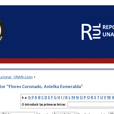
itucional, UNAN-León
>
tor "Flores Coronado, Anielka Esmeralda"
0-9
A
B
C
D
E
F
G
H
I
J
K
L
M
N
O
P
Q
R
S
T
U
V
W
Ir a:
O introducir las primeras letras: