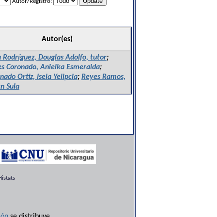
Autor/Registro:
Autor(es)
 Rodríguez, Douglas Adolfo, tutor
;
es Coronado, Anielka Esmeralda
;
nado Ortiz, Isela Yelipcia
;
Reyes Ramos,
n Sula
istats
ón
se distribuye