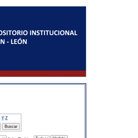
X
Y
Z