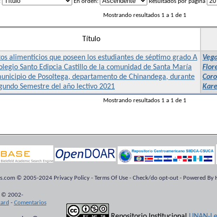
:
En orden:
Resultados por página
Mostrando resultados 1 a 1 de 1
Título
os alimenticios que poseen los estudiantes de séptimo grado A
Vega
olegio Santo Edipcia Castillo de la comunidad de Santa María
Flor
municipio de Posoltega, departamento de Chinandega, durante
Coro
gundo Semestre del año lectivo 2021
Kare
Mostrando resultados 1 a 1 de 1
ts.com © 2005-2024 Privacy Policy - Terms Of Use - Check/do opt-out - Powered By H
 © 2002-
kard
-
Comentarios
Repositorio Institucional
UNAN-Le