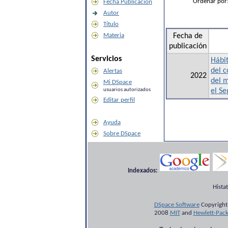
Ordenar por
Fecha Publicación
Autor
Título
Materia
Fecha de
publicación
Servicios
Hábit
del c
Alertas
2022
del 
Mi DSpace
usuarios autorizados
el Se
Editar perfil
Ayuda
Sobre DSpace
Indexados:
Hista
DSpace Software
Copyright
2008
MIT
and
Hewlett-Pac