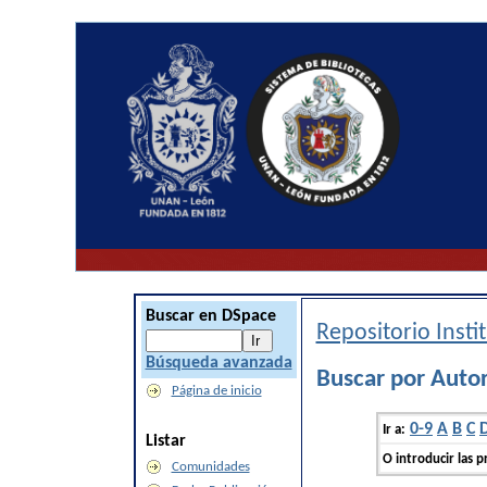
Buscar en DSpace
Repositorio Inst
Búsqueda avanzada
Buscar por Auto
Página de inicio
0-9
A
B
C
Ir a:
Listar
O introducir las p
Comunidades