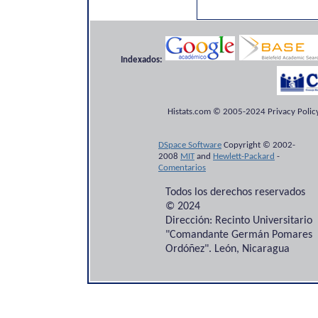
Indexados:
Histats.com © 2005-2024 Privacy Policy
DSpace Software
Copyright © 2002-
2008
MIT
and
Hewlett-Packard
-
Comentarios
Todos los derechos reservados
© 2024
Dirección: Recinto Universitario
"Comandante Germán Pomares
Ordóñez". León, Nicaragua