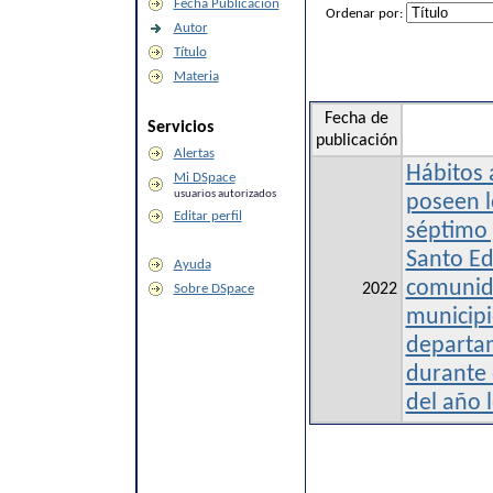
Fecha Publicación
Ordenar por:
Autor
Título
Materia
Fecha de
Servicios
publicación
Alertas
Hábitos 
Mi DSpace
usuarios autorizados
poseen l
Editar perfil
séptimo 
Santo Edi
Ayuda
comunid
2022
Sobre DSpace
municipi
departa
durante 
del año 