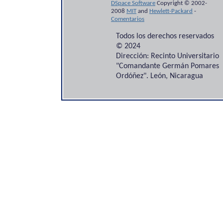
DSpace Software
Copyright © 2002-
2008
MIT
and
Hewlett-Packard
-
Comentarios
Todos los derechos reservados
© 2024
Dirección: Recinto Universitario
"Comandante Germán Pomares
Ordóñez". León, Nicaragua