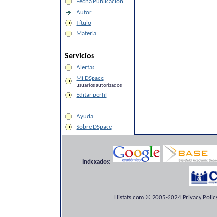
Fecha Publicación
Autor
Título
Materia
Servicios
Alertas
Mi DSpace
usuarios autorizados
Editar perfil
Ayuda
Sobre DSpace
Indexados:
Histats.com © 2005-2024 Privacy Policy