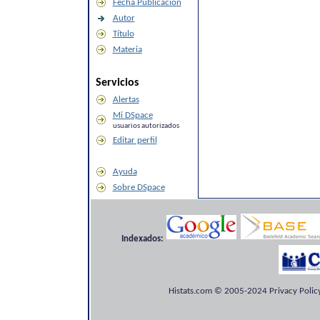
Fecha Publicación
Autor
Título
Materia
Servicios
Alertas
Mi DSpace
usuarios autorizados
Editar perfil
Ayuda
Sobre DSpace
Indexados:
Histats.com © 2005-2024 Privacy Policy