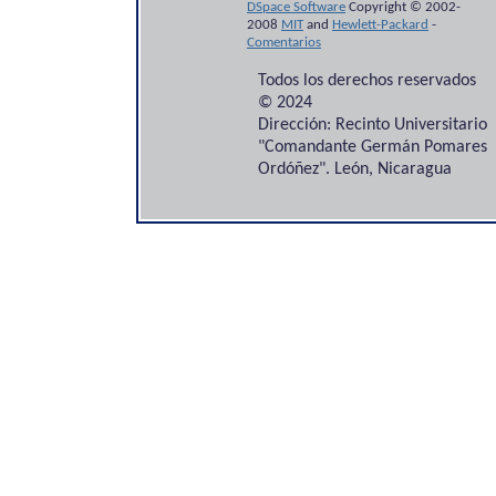
DSpace Software
Copyright © 2002-
2008
MIT
and
Hewlett-Packard
-
Comentarios
Todos los derechos reservados
© 2024
Dirección: Recinto Universitario
"Comandante Germán Pomares
Ordóñez". León, Nicaragua