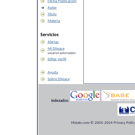
Fecha Publicación
Autor
Título
Materia
Servicios
Alertas
Mi DSpace
usuarios autorizados
Editar perfil
Ayuda
Sobre DSpace
Indexados:
Histats.com © 2005-2024 Privacy Policy