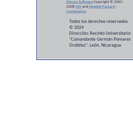
DSpace Software
Copyright © 2002-
2008
MIT
and
Hewlett-Packard
-
Comentarios
Todos los derechos reservados
© 2024
Dirección: Recinto Universitario
"Comandante Germán Pomares
Ordóñez". León, Nicaragua