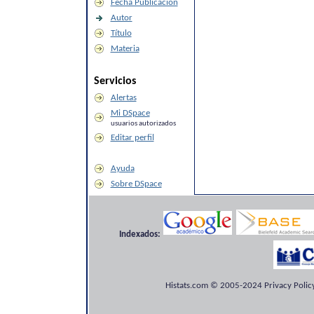
Fecha Publicación
Autor
Título
Materia
Servicios
Alertas
Mi DSpace
usuarios autorizados
Editar perfil
Ayuda
Sobre DSpace
Indexados:
Histats.com © 2005-2024 Privacy Policy