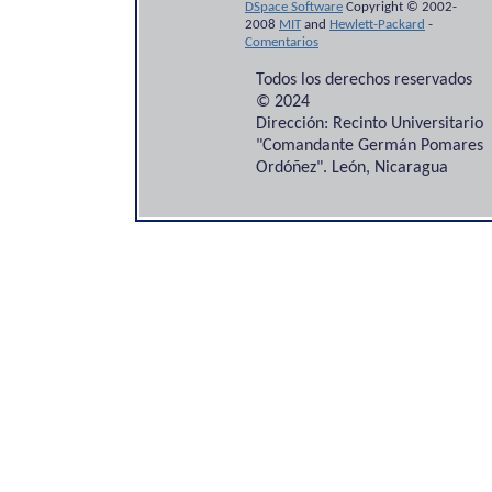
DSpace Software
Copyright © 2002-
2008
MIT
and
Hewlett-Packard
-
Comentarios
Todos los derechos reservados
© 2024
Dirección: Recinto Universitario
"Comandante Germán Pomares
Ordóñez". León, Nicaragua