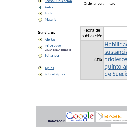
Fecha Publicación
Ordenar por:
Autor
Título
Materia
Fecha de
Servicios
publicación
Alertas
Habilida
Mi DSpace
usuarios autorizados
sustanci
Editar perfil
adolesce
2015
quinto a
Ayuda
de Suecia
Sobre DSpace
Indexados: