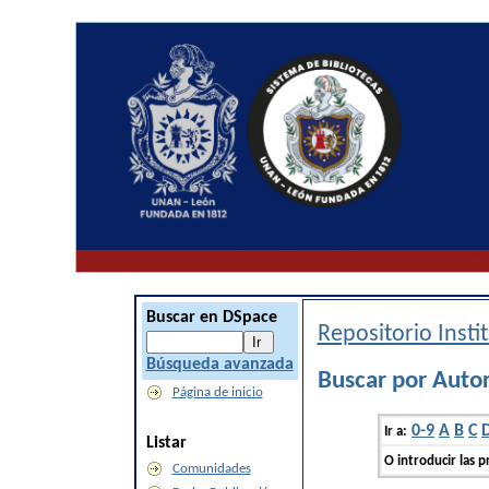
Buscar en DSpace
Repositorio Inst
Búsqueda avanzada
Buscar por Auto
Página de inicio
0-9
A
B
C
Ir a:
Listar
O introducir las p
Comunidades