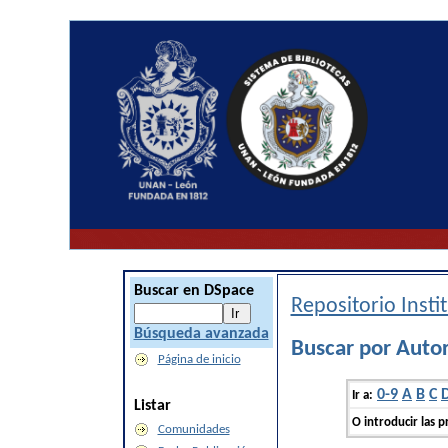
Buscar en DSpace
Repositorio Inst
Búsqueda avanzada
Buscar por Auto
Página de inicio
0-9
A
B
C
Ir a:
Listar
O introducir las p
Comunidades