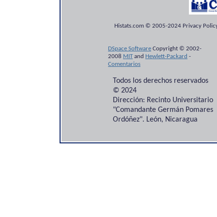
Histats.com © 2005-2024 Privacy Policy
DSpace Software
Copyright © 2002-
2008
MIT
and
Hewlett-Packard
-
Comentarios
Todos los derechos reservados
© 2024
Dirección: Recinto Universitario
"Comandante Germán Pomares
Ordóñez". León, Nicaragua