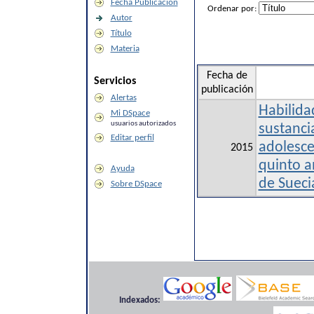
Fecha Publicación
Ordenar por:
Autor
Título
Materia
Fecha de
Servicios
publicación
Alertas
Habilida
Mi DSpace
usuarios autorizados
sustanci
Editar perfil
adolesce
2015
quinto a
Ayuda
de Suecia
Sobre DSpace
Indexados: